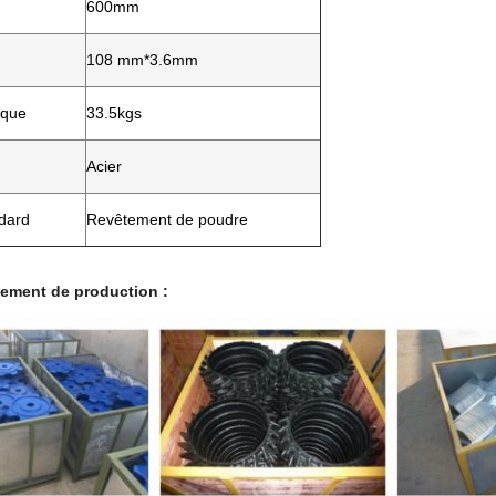
600mm
108 mm*3.6mm
ique
33.5kgs
Acier
ndard
Revêtement de poudre
Laisser un message
ement de production :
Nous vous rappellerons bientôt!