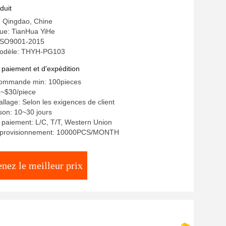
 fabrication en métal de la Chine
duit
e: Qingdao, Chine
e: TianHua YiHe
: ISO9001-2015
odèle: THYH-PG103
 paiement et d'expédition
commande min: 100pieces
5~$30/piece
allage: Selon les exigences de client
ison: 10~30 jours
 paiement: L/C, T/T, Western Union
approvisionnement: 10000PCS/MONTH
nez le meilleur prix