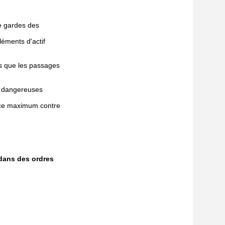
de gardes des
léments d'actif
els que les passages
nt dangereuses
nce maximum contre
 dans des ordres