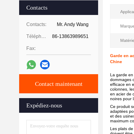
Contacts
Applica
Contacts:
Mr. Andy Wang
Marque
Téléphone:
86-13863989651
Matérie
Fax:
Garde en ac
Chine
La garde en 
dommages con
Contact maintenant
efficace en 
colonnes, le
en acier de 
noires pour la
Expédiez-nous
Ce produit so
adaptées po
et des usine
maximum cont
Les plats de 
doivent être