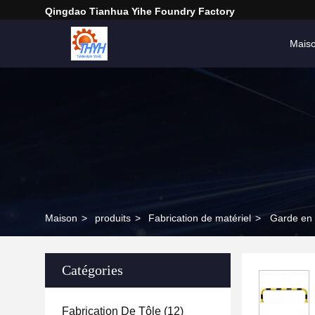
Qingdao Tianhua Yihe Foundry Factory
Mais
Maison
>
produits
>
Fabrication de matériel
>
Garde en a
Catégories
Fabrication De Tôle
(12)