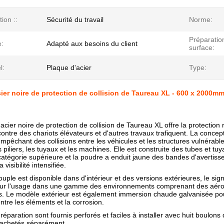
tion ::
Sécurité du travail
Norme:
Préparatio
:
Adapté aux besoins du client
surface:
l:
Plaque d'acier
Type:
ier noire de protection de collision de Taureau XL - 600 x 2000mm -
acier noire de protection de collision de Taureau XL offre la protection
tre des chariots élévateurs et d'autres travaux trafiquent. La concept
empêchant des collisions entre les véhicules et les structures vulnérabl
s piliers, les tuyaux et les machines. Elle est construite des tubes et t
catégorie supérieure et la poudre a enduit jaune des bandes d'averti
 visibilité intensifiée.
uple est disponible dans d'intérieur et des versions extérieures, le sign
ur l'usage dans une gamme des environnements comprenant des aérop
s. Le modèle extérieur est également immersion chaude galvanisée pou
re les éléments et la corrosion.
réparation sont fournis perforés et faciles à installer avec huit boulons
 achetés séparément.