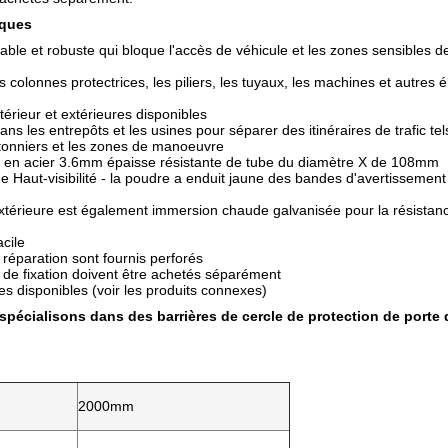
iques
table et robuste qui bloque l'accès de véhicule et les zones sensibles 
s colonnes protectrices, les piliers, les tuyaux, les machines et autres é
térieur et extérieures disponibles
dans les entrepôts et les usines pour séparer des itinéraires de trafic t
tonniers et les zones de manoeuvre
n en acier 3.6mm épaisse résistante de tube du diamètre X de 108mm
e Haut-visibilité - la poudre a enduit jaune des bandes d'avertisseme
extérieure est également immersion chaude galvanisée pour la résista
acile
 réparation sont fournis perforés
de fixation doivent être achetés séparément
les disponibles (voir les produits connexes)
pécialisons dans des barrières de cercle de protection de porte
2000mm