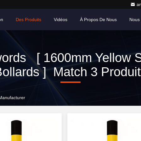
a
on
Des Produits
Vidéos
À Propos De Nous
Nous 
ords [ 1600mm Yellow S
ollards ] Match 3 Produi
Manufacturer