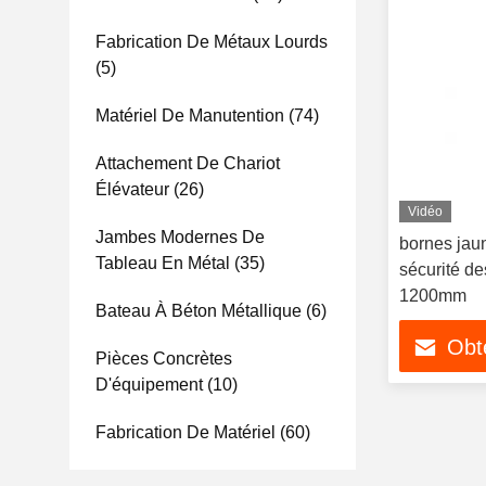
Fabrication De Métaux Lourds
(5)
Matériel De Manutention
(74)
Attachement De Chariot
Élévateur
(26)
Vidéo
Jambes Modernes De
bornes jaun
Tableau En Métal
(35)
sécurité d
1200mm
Bateau À Béton Métallique
(6)
Obte
Pièces Concrètes
D'équipement
(10)
Fabrication De Matériel
(60)