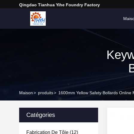
Qingdao Tianhua Yihe Foundry Factory
Mais
Keyw
B
Maison
>
produits
>
1600mm Yellow Safety Bollards Online 
Catégories
Fabrication De Tôle
(12)