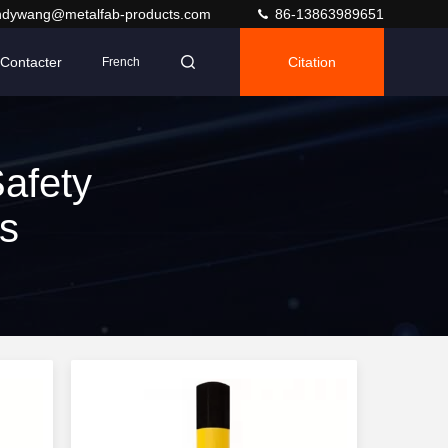
ndywang@metalfab-products.com
86-13863989651
Contacter
Citation
French
afety
ts