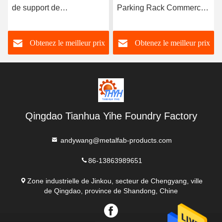
de support de
Parking Rack Commercial
stationnement de plancher
Bike Racks Fabrication
de vélo de l'espace du
Obtenez le meilleur prix
Obtenez le meilleur prix
vert 6 a adapté aux
besoins du client
Qingdao Tianhua Yihe Foundry Factory
andywang@metalfab-products.com
86-13863989651
Zone industrielle de Jinkou, secteur de Chengyang, ville
de Qingdao, province de Shandong, Chine