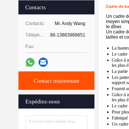
Contacts
Cadre de b
Un cadre d
moyen simpl
Contacts:
Mr. Andy Wang
le dîner.
Un cadre de
Téléphone:
86-13863989651
tailles et c
Fax:
La hauteu
Le cadre 
Grâce à n
les plus é
La partie
Les patte
Contact maintenant
support s
Fournit u
Grâce à n
les plus é
Expédiez-nous
Le cadre 
Pour plus 
Fabriqué 
Un cadre 