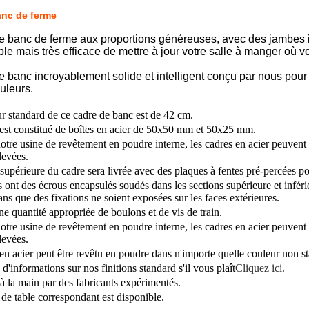
anc de ferme
e banc de ferme aux proportions généreuses, avec des jambes in
e mais très efficace de mettre à jour votre salle à manger où vou
 banc incroyablement solide et intelligent conçu par nous pour 
ouleurs.
r standard de ce cadre de banc est de 42 cm.
est constitué de boîtes en acier de 50x50 mm et 50x25 mm.
otre usine de revêtement en poudre interne, les cadres en acier peuvent 
levées.
 supérieure du cadre sera livrée avec des plaques à fentes pré-percées p
s ont des écrous encapsulés soudés dans les sections supérieure et inféri
ans que des fixations ne soient exposées sur les faces extérieures.
ne quantité appropriée de boulons et de vis de train.
otre usine de revêtement en poudre interne, les cadres en acier peuvent 
levées.
en acier peut être revêtu en poudre dans n'importe quelle couleur non
d'informations sur nos finitions standard s'il vous plaît
Cliquez ici.
à la main par des fabricants expérimentés.
de table correspondant est disponible.