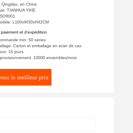
e: Qingdao, en Chine
ue: TIANHUA YIHE
: ISO9001
odèle: L100xW30xH42CM
 paiement et d'expédition
commande min: 50 séries
allage: Carton et emballage en acier de cas
ison: 15 jours
pprovisionnement: 10000 ensembles/mois
nez le meilleur prix