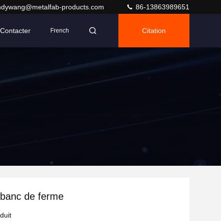
ndywang@metalfab-products.com
86-13863989651
Contacter
Citation
French
 banc de ferme
duit