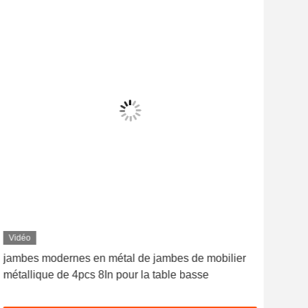
Vidéo
Vid
jambes modernes en métal de jambes de mobilier
600
métallique de 4pcs 8In pour la table basse
Bla